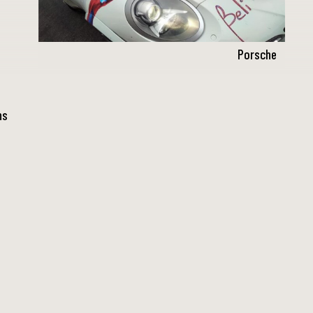
Porsche
ns