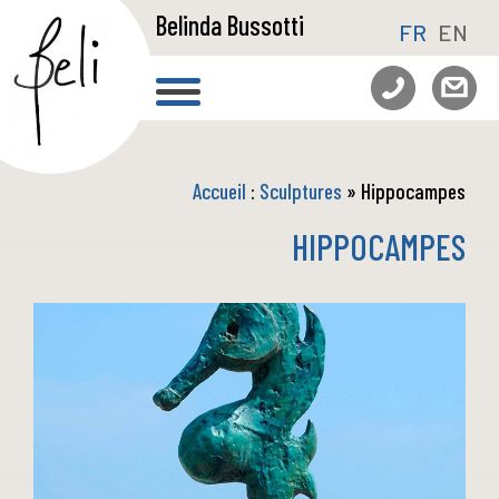
Belinda Bussotti
FR
EN
Accueil
:
Sculptures
» Hippocampes
HIPPOCAMPES