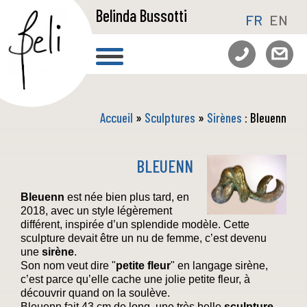
Belinda Bussotti
FR
EN
Accueil
»
Sculptures
»
Sirènes
: Bleuenn
BLEUENN
Bleuenn
est née bien plus tard, en
2018, avec un style légèrement
différent, inspirée d’un splendide modèle. Cette
sculpture devait être un nu de femme, c’est devenu
une
sirène
.
Son nom veut dire "
petite fleur
" en langage sirène,
c’est parce qu’elle cache une jolie petite fleur, à
découvrir quand on la soulève.
Bleuenn fait 43 cm de long, une très belle
sculpture