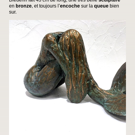
en
bronze
, et toujours l’
encoche
sur la
queue
bien
sur.